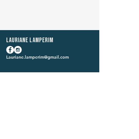
Lauriane Lamperim
Lauriane.lamperim@gmail.com
Programmes
Application
Contact
Mon livre
Conditions générales
Newsletter
Mentions légales